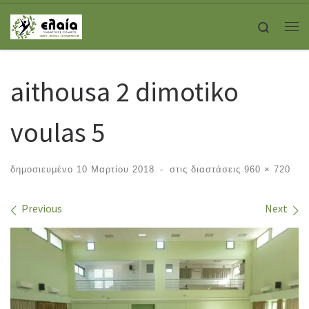
Skip to content
Search
Με
aithousa 2 dimotiko
voulas 5
δημοσιευμένο
10 Μαρτίου 2018
-
στις διαστάσεις
960 × 720
Images navigation
Previous
Next