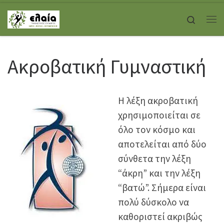
Skip to content
Search
Με
Ακροβατική Γυμναστική
Η λέξη ακροβατική
χρησιμοποιείται σε
όλο τον κόσμο και
αποτελείται από δύο
σύνθετα την λέξη
“άκρη” και την λέξη
“βατώ”. Σήμερα είναι
πολύ δύσκολο να
καθοριστεί ακριβώς