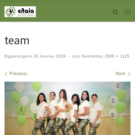
Skip to content
Search
Με
team
δημοσιευμένο
26 Ιουνίου 2019
-
στις διαστάσεις
2000 × 1125
Images navigation
Previous
Next