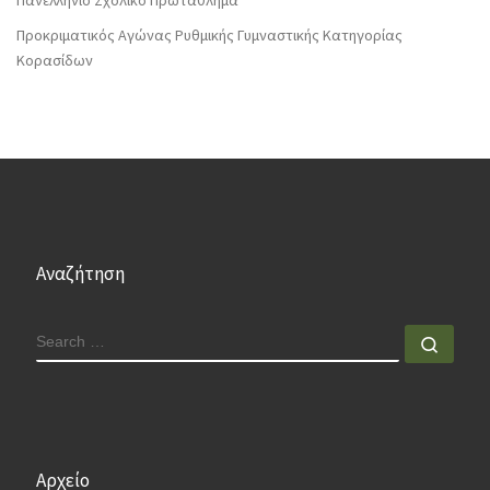
Προκριματικός Αγώνας Ρυθμικής Γυμναστικής Κατηγορίας
Κορασίδων
Αναζήτηση
SEARCH
Sear
Αρχείο