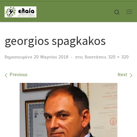
Skip to content
Search
Με
georgios spagkakos
δημοσιευμένο
20 Μαρτίου 2018
-
στις διαστάσεις
320 × 320
Images navigation
Previous
Next