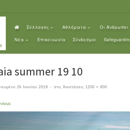
Σύλλογος
Αθλήματα
Οι Άνθρωποι
Νέα
Επικοινωνία
Σύνδεσμοι
Safeguardin
aia summer 19 10
σιευμένο
26 Ιουνίου 2019
-
στις διαστάσεις
1200 × 800
ages navigation
vious