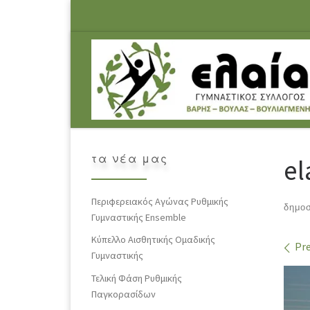
Skip to content
τα νέα μας
el
Περιφερειακός Αγώνας Ρυθμικής
δημο
Γυμναστικής Ensemble
Κύπελλο Αισθητικής Ομαδικής
Im
Pre
Γυμναστικής
Τελική Φάση Ρυθμικής
Παγκορασίδων