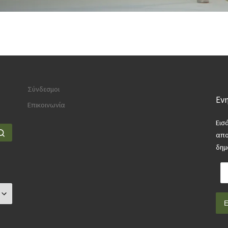
Σύνδεσμοι
Ενη
Επικοινωνία
Εισ
Search …
απο
δημ
Διε