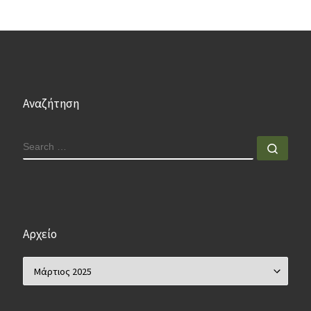
Αναζήτηση
SEARCH
Sear
Αρχείο
Αρχείο