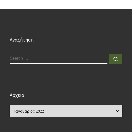
Αναζήτηση
SEARCH
Sear
Αρχείο
Αρχείο