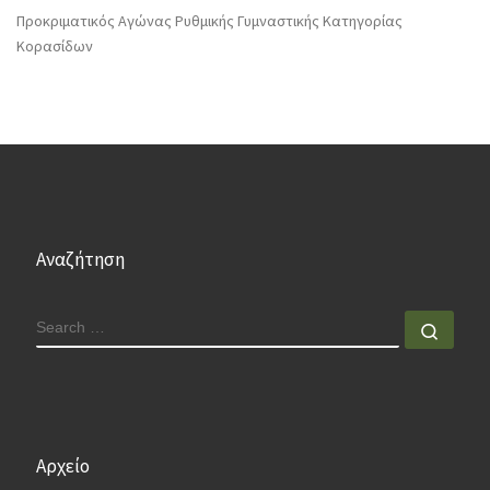
Προκριματικός Αγώνας Ρυθμικής Γυμναστικής Κατηγορίας
Κορασίδων
Αναζήτηση
SEARCH
Sear
Αρχείο