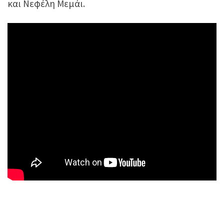
και Νεφέλη Μεμάι.