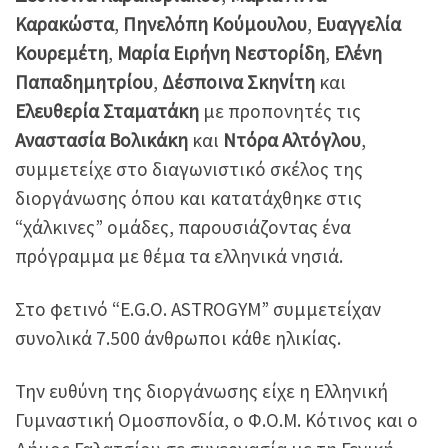
Καρακώστα
,
Πηνελόπη Κούμουλου
,
Ευαγγελία
Κουρεμέτη
,
Μαρία Ειρήνη Νεστορίδη
,
Ελένη
Παπαδημητρίου
,
Δέσποινα Σκηνίτη
και
Ελευθερία Σταματάκη
με προπονητές τις
Αναστασία Βολικάκη
και
Ντόρα Αλτόγλου
,
συμμετείχε στο διαγωνιστικό σκέλος της
διοργάνωσης όπου και κατατάχθηκε στις
“χάλκινες” ομάδες, παρουσιάζοντας ένα
πρόγραμμα με θέμα τα ελληνικά νησιά.
Στο φετινό “E.G.O. ASTROGYM” συμμετείχαν
συνολικά 7.500 άνθρωποι κάθε ηλικίας.
Την ευθύνη της διοργάνωσης είχε η Ελληνική
Γυμναστική Ομοσπονδία, ο Φ.Ο.Μ. Κότινος και ο