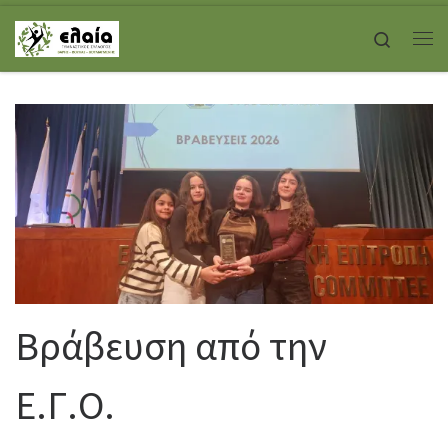
Skip to content
Search
Με
Βράβευση από την
Ε.Γ.Ο.