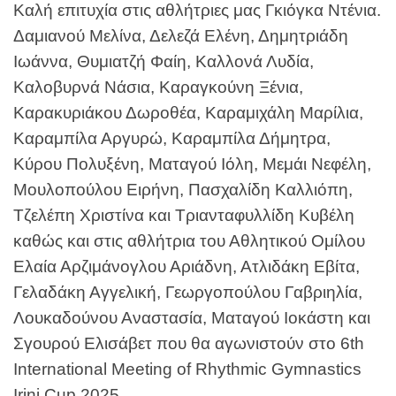
Καλή επιτυχία στις αθλήτριες μας Γκιόγκα Ντένια.
Δαμιανού Μελίνα, Δελεζά Ελένη, Δημητριάδη
Ιωάννα, Θυμιατζή Φαίη, Καλλονά Λυδία,
Καλοβυρνά Νάσια, Καραγκούνη Ξένια,
Καρακυριάκου Δωροθέα, Καραμιχάλη Μαρίλια,
Καραμπίλα Αργυρώ, Καραμπίλα Δήμητρα,
Κύρου Πολυξένη, Ματαγού Ιόλη, Μεμάι Νεφέλη,
Μουλοπούλου Ειρήνη, Πασχαλίδη Καλλιόπη,
Τζελέπη Χριστίνα και Τριανταφυλλίδη Κυβέλη
καθώς και στις αθλήτρια του Αθλητικού Ομίλου
Ελαία Αρζιμάνογλου Αριάδνη,
Ατλιδάκη Εβίτα,
Γελαδάκη Αγγελική, Γεωργοπούλου Γαβριηλία,
Λουκαδούνου Αναστασία, Ματαγού Ιοκάστη και
Σγουρού Ελισάβετ που θα αγωνιστούν στο 6th
International Meeting of Rhythmic Gymnastics
.
Irini Cup 2025