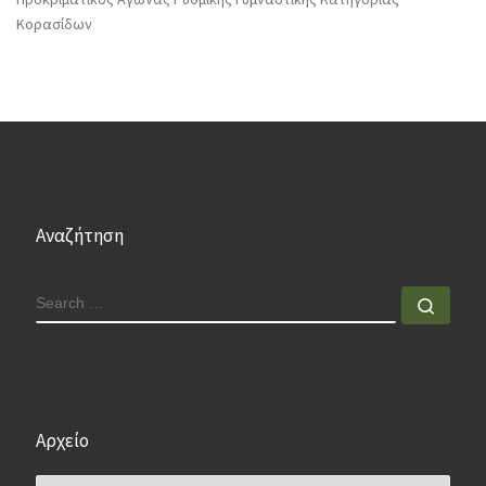
Κορασίδων
Αναζήτηση
SEARCH
Sear
Αρχείο