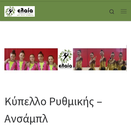
Skip to content
Search
Με
Κύπελλο Ρυθμικής –
Ανσάμπλ