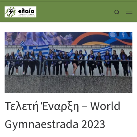
Skip to content
Search
Με
Τελετή Έναρξη – World
Gymnaestrada 2023