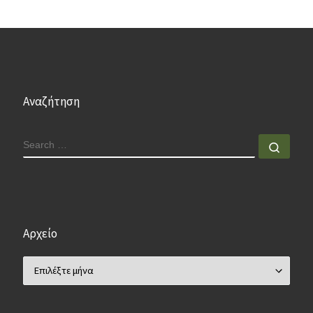
Αναζήτηση
SEARCH
Sear
Αρχείο
Αρχείο