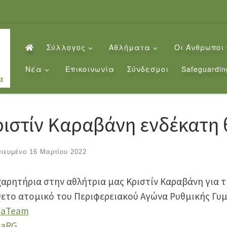
Σύλλογος
Αθλήματα
Οι Άνθρωποι
Νέα
Επικοινωνία
Σύνδεσμοι
Safeguardin
ιστίν Καραβάνη ενδέκατη 
σιευμένο
16 Μαρτίου 2022
αρητήρια στην αθλήτρια μας Κριστίν Καραβάνη για τ
ετο ατομικό του Περιφερειακού Αγώνα Ρυθμικής Γυμ
iaTeam
iaRG