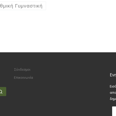
θμική Γυμναστική
Σύνδεσμοι
Ενη
Επικοινωνία
Εισ
Search …
απο
δημ
Διε