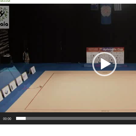
γραμμα
παραγωγής
εο
00:00