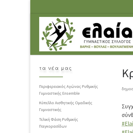
Skip to content
τα νέα μας
Κρ
Περιφερειακός Αγώνας Ρυθμικής
δημο
Γυμναστικής Ensemble
Κύπελλο Αισθητικής Ομαδικής
Συγχ
Γυμναστικής
σύνθ
Τελική Φάση Ρυθμικής
#Ela
Παγκορασίδων
#Ela