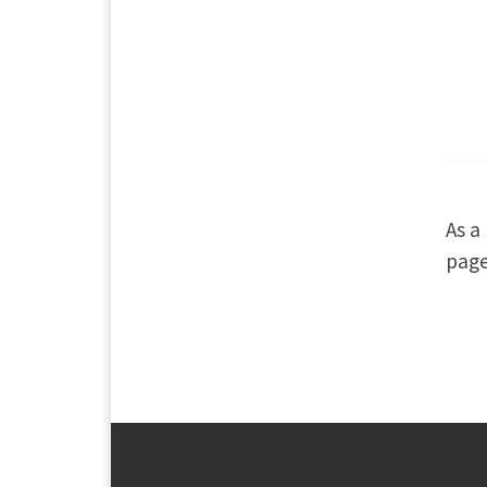
As a
page