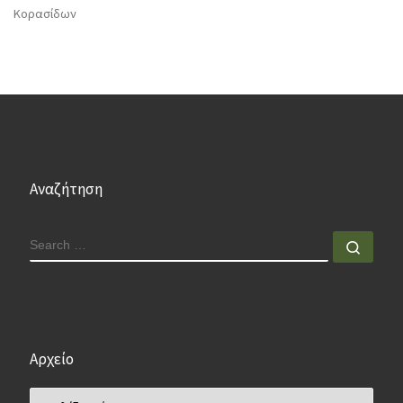
Κορασίδων
Αναζήτηση
SEARCH
Sear
Αρχείο
Αρχείο