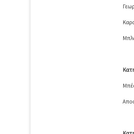
Γεω
Καρα
Μπλα
Κατη
Μπέ
Αποσ
Κατη