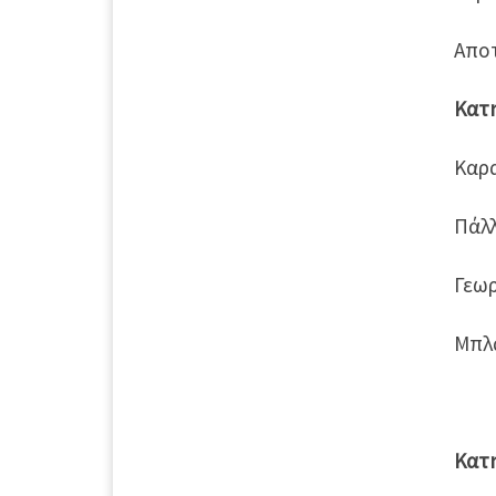
Απο
Κατη
Καρα
Πάλ
Γεω
Μπλα
Κατη